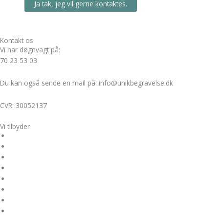
Ja tak, jeg vil gerne kontaktes.
Kontakt os
Vi har døgnvagt på:
70 23 53 03
Du kan også sende en mail på: info@unikbegravelse.dk
CVR: 30052137
Vi tilbyder
Bisættelse
Kirkelig begravelse
Miljøvenlig begravelse
Borgerlig begravelse
Skovbegravelse
Askespredning
Den unikke afsked
Vejledninger