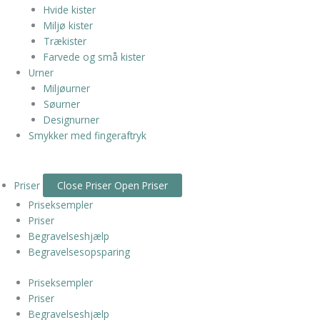
Hvide kister
Miljø kister
Trækister
Farvede og små kister
Urner
Miljøurner
Søurner
Designurner
Smykker med fingeraftryk
Priser
Close Priser
Open Priser
Priseksempler
Priser
Begravelseshjælp
Begravelsesopsparing
Priseksempler
Priser
Begravelseshjælp