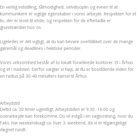
En venlig indstilling, tålmodighed, selvdisciplin og evnen til at
kommunikere er vigtige egenskaber i vores arbejde. Respekten for et
liv, der er levet til ende, og respekten for de efterladte er
grundværdier hos os.
Ligeledes er det vigtigt, at du kan bevare overblikket over de mange
gøremål og deadlines i hektiske perioder.
Vores virksomhed består af to lokalt forankrede kontorer. Et i Århus
og et i Hadsten. Derfor vægter vi højt, at du er bosiddende inden for
en radius på 30-40 minutters kørsel til Århus.
Arbejdstid
Deltid ca. 20 timer ugentligt. Arbejdstiden er 9.30 -16.00 og
overarbejde kan forekomme. Du vil indgå i en vagtordning, hvor du
f.eks. har weekendvagt ca. hver 3. weekend, da vi er tilgængelige
døgnet rundt.