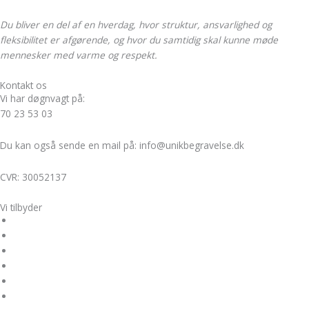
Du bliver en del af en hverdag, hvor struktur, ansvarlighed og
fleksibilitet er afgørende, og hvor du samtidig skal kunne møde
mennesker med varme og respekt.
Kontakt os
Vi har døgnvagt på:
70 23 53 03
Du kan også sende en mail på: info@unikbegravelse.dk
CVR: 30052137
Vi tilbyder
Bisættelse
Kirkelig begravelse
Miljøvenlig begravelse
Borgerlig begravelse
Skovbegravelse
Askespredning