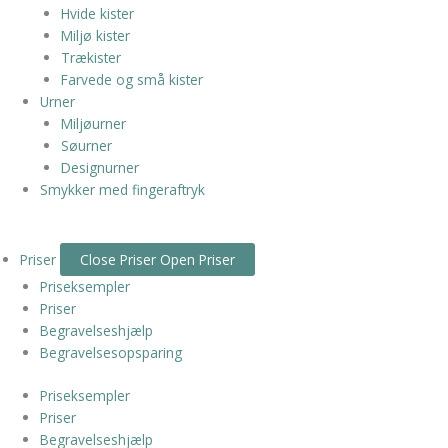
Hvide kister
Miljø kister
Trækister
Farvede og små kister
Urner
Miljøurner
Søurner
Designurner
Smykker med fingeraftryk
Priser
Close Priser
Open Priser
Priseksempler
Priser
Begravelseshjælp
Begravelsesopsparing
Priseksempler
Priser
Begravelseshjælp