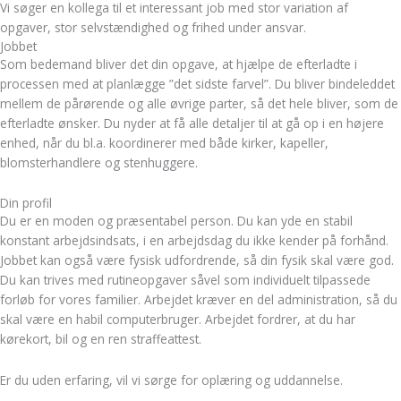
Vi søger en kollega til et interessant job med stor variation af
opgaver, stor selvstændighed og frihed under ansvar.
Jobbet
Som bedemand bliver det din opgave, at hjælpe de efterladte i
processen med at planlægge ”det sidste farvel”. Du bliver bindeleddet
mellem de pårørende og alle øvrige parter, så det hele bliver, som de
efterladte ønsker. Du nyder at få alle detaljer til at gå op i en højere
enhed, når du bl.a. koordinerer med både kirker, kapeller,
blomsterhandlere og stenhuggere.
Din profil
Du er en moden og præsentabel person. Du kan yde en stabil
konstant arbejdsindsats, i en arbejdsdag du ikke kender på forhånd.
Jobbet kan også være fysisk udfordrende, så din fysik skal være god.
Du kan trives med rutineopgaver såvel som individuelt tilpassede
forløb for vores familier. Arbejdet kræver en del administration, så du
skal være en habil computerbruger. Arbejdet fordrer, at du har
kørekort, bil og en ren straffeattest.
Er du uden erfaring, vil vi sørge for oplæring og uddannelse.