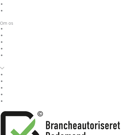
Begravelseshjælp
Begravelsesopsparing
Om os
Om Mette Marie Nikolajsen
Tilfredshedsundersøgelse
Omtaler om Unik Begravelse
Nyheder
Kontakt os
Om Mette Marie Nikolajsen
Tilfredshedsundersøgelse
Omtaler om Unik Begravelse
Nyheder
Kontakt os